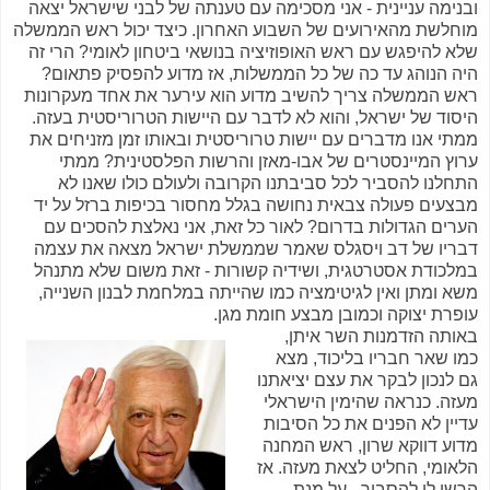
ובנימה עניינית - אני מסכימה עם טענתה של לבני שישראל יצאה
מוחלשת מהאירועים של השבוע האחרון. כיצד יכול ראש הממשלה
שלא להיפגש עם ראש האופוזיציה בנושאי ביטחון לאומי? הרי זה
היה הנוהג עד כה של כל הממשלות, אז מדוע להפסיק פתאום?
ראש הממשלה צריך להשיב מדוע הוא עירער את אחד מעקרונות
היסוד של ישראל, והוא לא לדבר עם היישות הטרוריסטית בעזה.
ממתי אנו מדברים עם יישות טרוריסטית ובאותו זמן מזניחים את
ערוץ המיינסטרים של אבו-מאזן והרשות הפלסטינית? ממתי
התחלנו להסביר לכל סביבתנו הקרובה ולעולם כולו שאנו לא
מבצעים פעולה צבאית נחושה בגלל מחסור בכיפות ברזל על יד
הערים הגדולות בדרום? לאור כל זאת, אני נאלצת להסכים עם
דבריו של דב ויסגלס שאמר שממשלת ישראל מצאה את עצמה
במלכודת אסטרטגית, ושידיה קשורות - זאת משום שלא מתנהל
משא ומתן ואין לגיטימציה כמו שהייתה במלחמת לבנון השנייה,
עופרת יצוקה וכמובן מבצע חומת מגן.
באותה הזדמנות השר איתן,
כמו שאר חבריו בליכוד, מצא
גם לנכון לבקר את עצם יציאתנו
מעזה. כנראה שהימין הישראלי
עדיין לא הפנים את כל הסיבות
מדוע דווקא שרון, ראש המחנה
הלאומי, החליט לצאת מעזה. אז
הרשו לי להסביר - על מנת