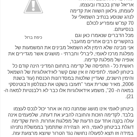
אריאל שרון בכבודו ובעצמו.
לעומתו, גילאון השווה את קדימה
לנהג שנוסע בנתיב השמאלי על
70 קמ"ש ומפריע לכולם
בנסיעתם.
מכל הדברים שנאמרו כאן וגם
כיפת ברזל
בהקשרים רבים אחרים מהעבר,
אני מבינה שלא הימין ולא השמאל מבינים את המשמעות של
מפלגת מרכז לאומי, ליברלי וחברתי - מושגים אשר מגדירים את
אופיה של מפלגת קדימה.
ראשית כל - התפיסה של קדימה בתחום המדיני הינה קודם כל
ביטחון לאומי. לתפיסה זו אין שום קשר לאידאולוגיות של השמאל
והימין הישנים, שעדיין שולטות במסדרונות הכנסת (עוד בשנת
2006, מאיר שטרית אמר "תעזבו בשקט את כצנלסון וז'בוטינסקי
במאה ה- 20", משמע אידאולוגיות אלו כבר לא רלבנטיות למאה ה-
21).
ביטחון לאומי אינו מושג שמחנה כזה או אחר יכול לנכס לעצמו
בלבד. לקדימה הזכות והחובה להביע את דעתה, שלפעמים אינה
עולה בקנה אחד עם הדעות של מפלגות אחרות. היות שקדימה
דוגלת בביטחון לאומי, היא הצהירה שתתמוך בממשלת נתניהו
במידה וזו תצא לפעולה נחושה נגד הטרור שיוצא מרצועת עזה.