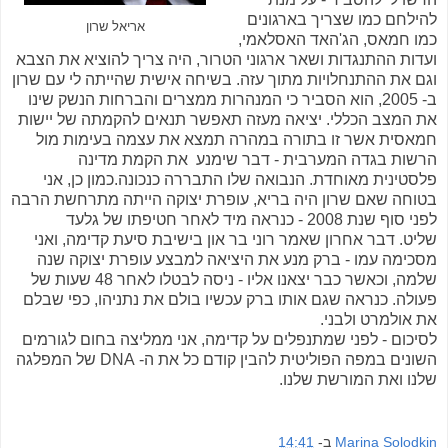
להילחם כמו שצריך בארגונים
אריאל שרון
כמו חמאס, הג'האד האסלאמי,
ועדות ההתנגדות ושאר ארגוני הטרור, היה צריך להוציא את הצבא
וגם את ההתנחלויות מתוך עזה. בשיחה אישית שהייתה לי עם שרון
ב- 2005, הוא הסביר כי המנהרות ממצרים והברחות הנשק שינו
את המצב הכללי. יציאה מעזה תאפשר תנאים להקמתה של יישות
חמאסית אשר זו בתורה במהרה תמצא את עצמה בעימות מול
הרשות בגדה המערבית - דבר שימנע את הקמת מדינה
פלסטינית מאוחדת. הנבואה שלו התבררה כנכונה.כמון כן, אני
בטוחה שאם שרון היה בריא, עופרת יצוקה הייתה מתרחשת הרבה
לפני סוף שנת 2008 - כנראה מיד לאחר חטיפתו של גלעד
שליט. דבר אחרון שאמר רוני בר און בישיבת סיעת קדימה, ואני
מסכימה עמו - ברק מנע את היציאה למבצע עופרת יצוקה שנה
שלמה, וכאשר כבר יצאנו אליו - ניסה לבטלו לאחר 48 שעות של
פעולה. כנראה שגם אותו ברק עכשיו בולם את נתניהו, כפי שבלם
את אולמרט ולבני.
לסיכום - לפני שמתנפלים על קדימה, אני ממליצה בחום לגורמים
השונים במפה הפוליטית להבין קודם כל את ה- DNA של המפלגה
שלנו ואת המורשת שלנו.
Marina Solodkin
ב-
14:41