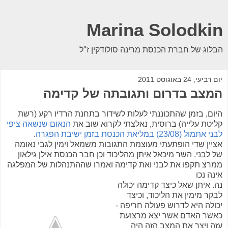
Marina Solodkin
הבלוג של חברת הכנסת מרינה סולודקין ז"ל
יום רביעי, 24 באוגוסט 2011
המצב בדרום ותגובתה של קדימה
היום, בזמן שהתכוננתי לעלות לשידור בתחנת הרדיו רקע (רשת
קליטת עלייה) ברוסית, נאלצתי לקרוא שוב את
הנאום שנשאה ציפי
לבני אתמול (23/08) במליאת הכנסת בזמן ישיבת הפגרה
.
אציין שדי הופתעתי מעוצמת התגובות משמאל וימין לגבי נאומה
של לבני. השר מיכאל איתן מהליכוד וכן חבר הכנסת אילן גילאון
ממרצ תקפו את לבני ואת קדימה ואמרו שההתנהלות של המפלגה
אינה נכו
נה. איתן שאל כיצד קדימה יכולה
לבקר מימין את הליכוד, וכיצד
יכולה היא לדרוש פעולה חריפה -
כאשר האדם אשר יצא מרצועת
עזה ויצר את המצב הזה היה